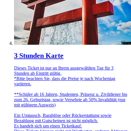
3 Stunden Karte
Dieses Ticket ist nur an Ihrem ausgewählten Tag für 3
Stunden ab Eintritt gültig.
*Bitte beachten Sie, dass die Preise je nach Wochentag
variieren.
**Schüler ab 16 Jahren, Studenten, Präsenz u. Zivildiener bis
zum 26. Geburtstag, sowie Versehrte ab 50% Invalidität (nur
mit gültigem Ausweis)
Ein Umtausch, Barablöse oder Rückerstattung sowie
Bezahlung mit Gutscheinen ist nicht möglich.
Es handelt sich um einen Ticketkauf.