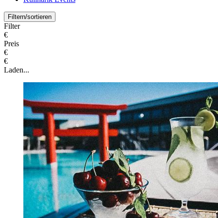
Filtern/sortieren
Filter
€
Preis
€
€
Laden...