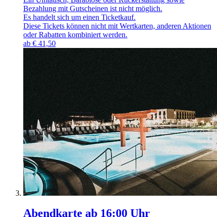
Bezahlung mit Gutscheinen ist nicht möglich.
Es handelt sich um einen Ticketkauf.
Diese Tickets können nicht mit Wertkarten, anderen Aktionen
oder Rabatten kombiniert werden.
ab
€
41,50
Abendkarte ab 16:00 Uhr