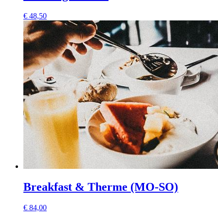
€
48,50
Breakfast & Therme (MO-SO)
€
84,00