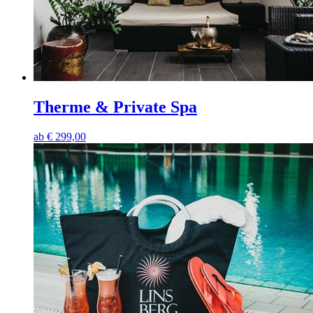
Therme & Private Spa
ab
€
299,00