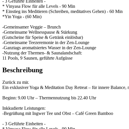
- 3 Geführte Einheiten -
* Vinyasa Flow für alle Levels - 90 Min
* Einstieg ins Meditieren (Schreiben, meditatives Gehen) - 60 Min
*Yin Yoga - (60 Min)
-Gemeinsamer Veggie – Brunch
-Gemeinsame Wellnesspause & Stärkung
(Gutscheine für Speise & Getränk einlösbar)
-Gemeinsame Teezeremonie in der Zen-Lounge
-Ganztags aromatisiertes Wasser in der Zen-Lounge
-Nutzung der Thermen- & Saunalandschaft:
11 Pools, 9 Saunen, geführte Aufgüsse
Beschreibung
Zurück zu mir.
Ein exklusiver Yoga & Meditation Day Retreat – für innere Balance, 
Beginn: 9.00 Uhr – Thermennutzung bis 22.40 Uhr
Inkkudierte Leistungen:
-Begrüßung mit Ingwer Tee und Obst – Café Green Bamboo
- 3 Geführte Einheiten -
* Vinyasa Flow für alle Levels - 90 Min